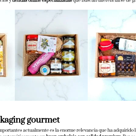
cios y
tiendas online especializadas
que buscan diferenciarse de gr
kaging gourmet
mportantes actualmente es la enorme relevancia que ha adquirido la