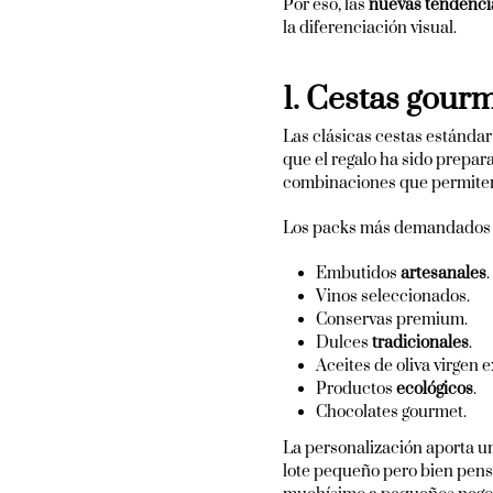
Por eso, las
nuevas tendenci
la diferenciación visual.
1. Cestas gour
Las clásicas cestas estánda
que el regalo ha sido prepar
combinaciones que permiten 
Los packs más demandados s
Embutidos
artesanales
.
Vinos seleccionados.
Conservas premium.
Dulces
tradicionales
.
Aceites de oliva virgen e
Productos
ecológicos
.
Chocolates gourmet.
La personalización aporta u
lote pequeño pero bien pensa