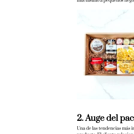
muchísimo a pequeños nego
2. Auge del
pac
Una de las tendencias más i