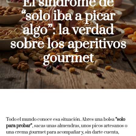
El síndrome de
“solo iba a picar
algo”: la verdad
sobre los aperitivos
gourmet
Todo el mundo conoce esa situación. Abres una bolsa
“solo
para probar”
, sacas unas almendras, unos picos artesanos o
una crema gourmet para acompañar y, sin darte cuenta,