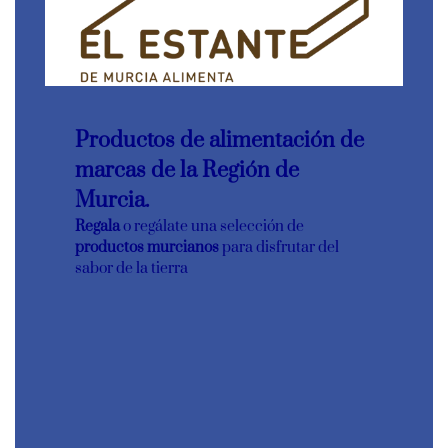
Productos de alimentación de
marcas de la Región de
Murcia.
Regala
o regálate una selección de
productos murcianos
para disfrutar del
sabor de la tierra