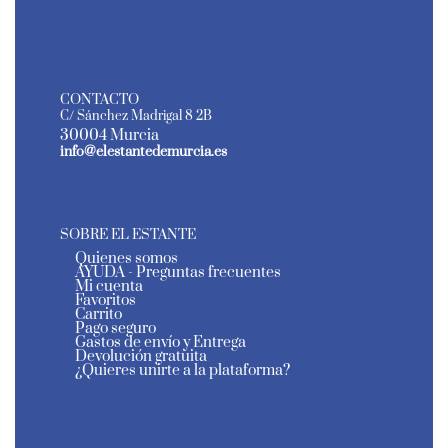
CONTACTO
C/ Sánchez Madrigal 8 2B
30004 Murcia
info@elestantedemurcia.es
SOBRE EL ESTANTE
Quienes somos
AYUDA - Preguntas frecuentes
Mi cuenta
Favoritos
Carrito
Pago seguro
Gastos de envío y Entrega
Devolución gratuita
¿Quieres unirte a la plataforma?