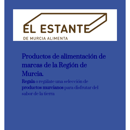
Productos de alimentación de
marcas de la Región de
Murcia.
Regala
o regálate una selección de
productos murcianos
para disfrutar del
sabor de la tierra