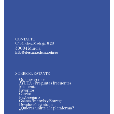
CONTACTO
C/ Sánchez Madrigal 8 2B
30004 Murcia
info@elestantedemurcia.es
SOBRE EL ESTANTE
Quienes somos
AYUDA - Preguntas frecuentes
Mi cuenta
Favoritos
Carrito
Pago seguro
Gastos de envío y Entrega
Devolución gratuita
¿Quieres unirte a la plataforma?