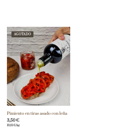
AGOTADO
Pimiento en tiras asado con leña
3,50
€
10,61
€
/kg