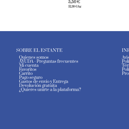
5,50
€
52,38
€
/kg
SOBRE EL ESTANTE
IN
Quienes somos
Avi
AYUDA - Preguntas frecuentes
Pol
Mi cuenta
Tér
Favoritos
Pol
Carrito
Pro
Pago seguro
Gastos de envío y Entrega
Devolución gratuita
¿Quieres unirte a la plataforma?