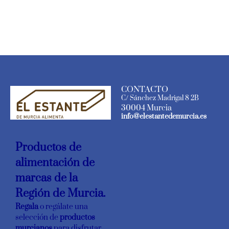
CONTACTO
C/ Sánchez Madrigal 8 2B
30004 Murcia
info@elestantedemurcia.es
Productos de
alimentación de
marcas de la
Región de Murcia.
Regala
o regálate una
selección de
productos
murcianos
para disfrutar