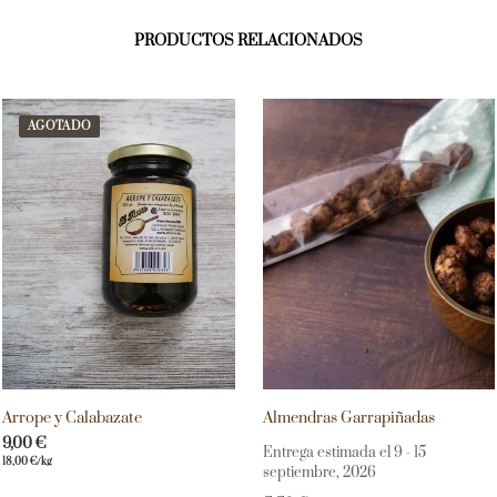
PRODUCTOS RELACIONADOS
AGOTADO
Arrope y Calabazate
Almendras Garrapiñadas
9,00
€
Entrega estimada el 9 - 15
18,00
€
/kg
septiembre, 2026