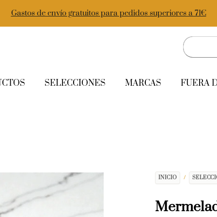
Gastos de envío gratuitos para pedidos superiores a 71€
UCTOS
SELECCIONES
MARCAS
FUERA 
INICIO
/
SELECC
Mermelad