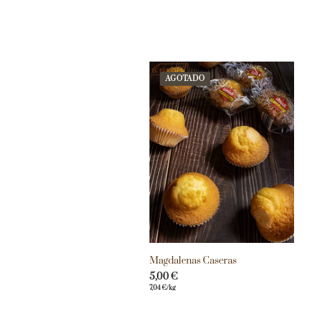
AGOTADO
Magdalenas Caseras
5,00
€
7,04
€
/kg