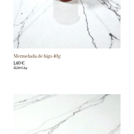
Mermelada de higo 40g
1,40
€
35,00
€
/kg