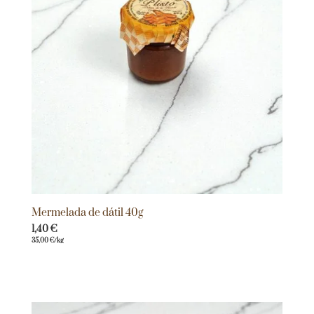
Mermelada de dátil 40g
1,40
€
35,00
€
/kg