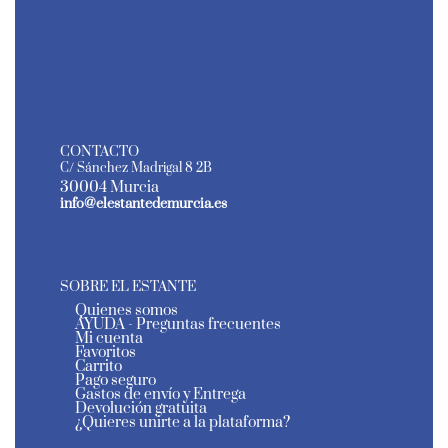
CONTACTO
C/ Sánchez Madrigal 8 2B
30004 Murcia
info@elestantedemurcia.es
SOBRE EL ESTANTE
Quienes somos
AYUDA - Preguntas frecuentes
Mi cuenta
Favoritos
Carrito
Pago seguro
Gastos de envío y Entrega
Devolución gratuita
¿Quieres unirte a la plataforma?