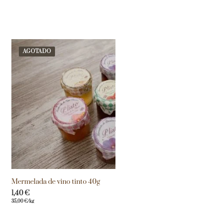
AGOTADO
Mermelada de vino tinto 40g
1,40
€
35,00
€
/kg