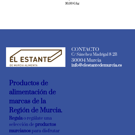
30,00
€
/kg
CONTACTO
C/ Sánchez Madrigal 8 2B
30004 Murcia
info@elestantedemurcia.es
Productos de
alimentación de
marcas de la
Región de Murcia.
Regala
o regálate una
selección de
productos
murcianos
para disfrutar