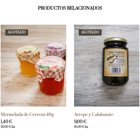
PRODUCTOS RELACIONADOS
AGOTADO
AGOTADO
Mermelada de Cerveza 40g
Arrope y Calabazate
1,40
€
9,00
€
35,00
€
/kg
18,00
€
/kg