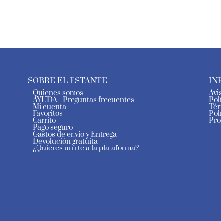
SOBRE EL ESTANTE
IN
Quienes somos
Avi
AYUDA - Preguntas frecuentes
Pol
Mi cuenta
Tér
Favoritos
Pol
Carrito
Pro
Pago seguro
Gastos de envío y Entrega
Devolución gratuita
¿Quieres unirte a la plataforma?