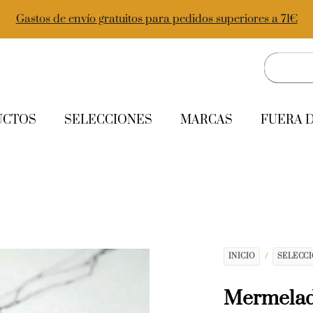
Gastos de envío gratuitos para pedidos superiores a 71€
UCTOS
SELECCIONES
MARCAS
FUERA 
INICIO
/
SELECC
Mermelad