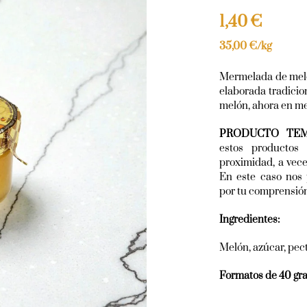
1,40
€
35,00
€
/kg
Mermelada de melón
elaborada tradici
melón, ahora en me
PRODUCTO TEM
estos productos
proximidad, a vec
En este caso nos 
por tu comprensió
Ingredientes:
Melón, azúcar, pect
Formatos de 40 gr