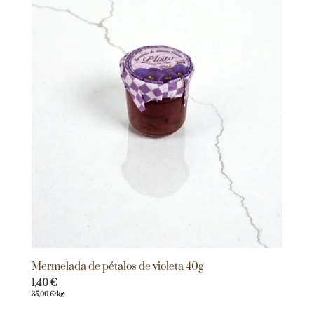
Mermelada de pétalos de violeta 40g
1,40
€
35,00
€
/kg