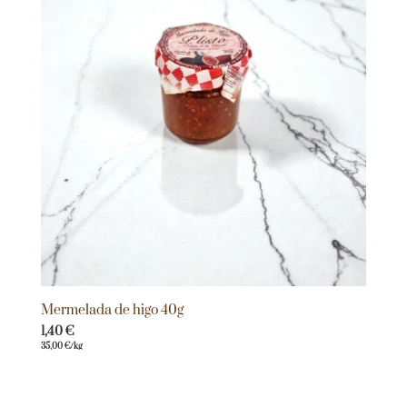
Mermelada de higo 40g
1,40
€
35,00
€
/kg