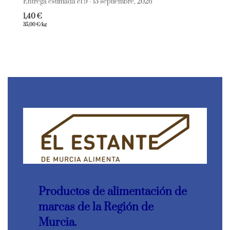
Entrega estimada el 9 - 15 septiembre, 2026
1,40
€
35,00
€
/kg
Productos de alimentación de
marcas de la Región de
Murcia.