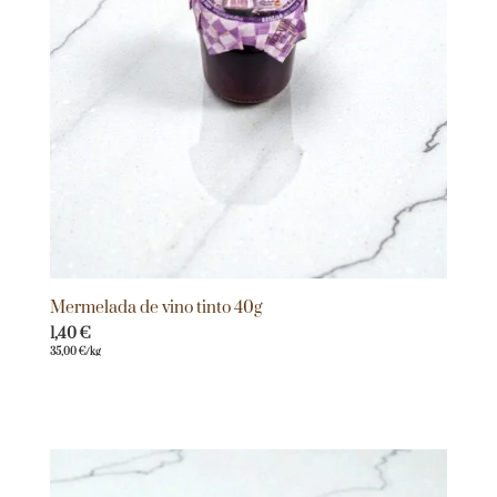
Mermelada de vino tinto 40g
1,40
€
35,00
€
/kg