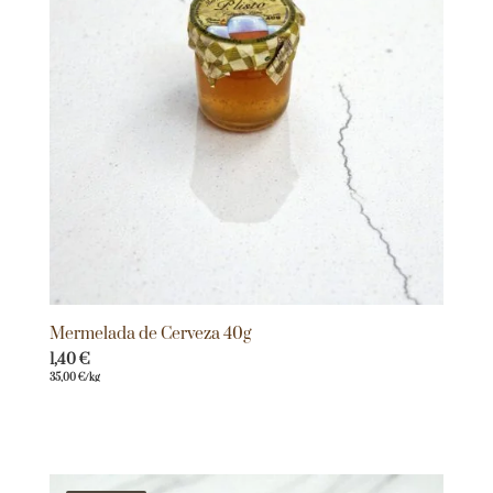
Mermelada de Cerveza 40g
1,40
€
35,00
€
/kg