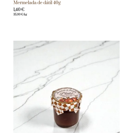
Mermelada de dátil 40g
1,40
€
35,00
€
/kg