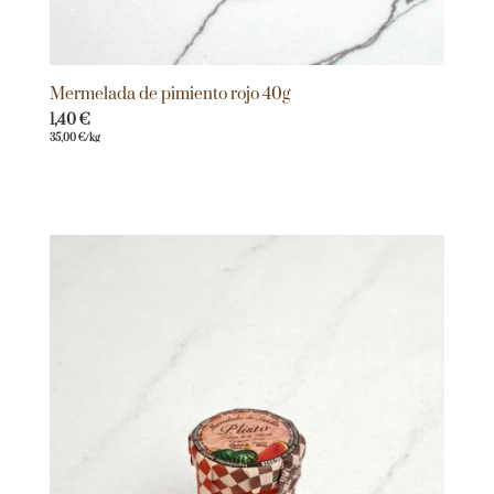
Mermelada de pimiento rojo 40g
1,40
€
35,00
€
/kg