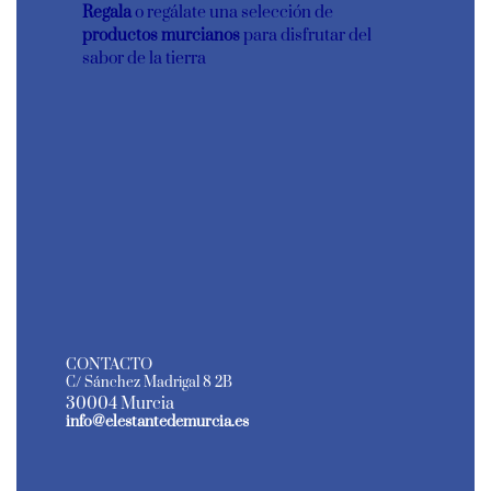
Regala
o regálate una selección de
productos murcianos
para disfrutar del
sabor de la tierra
CONTACTO
C/ Sánchez Madrigal 8 2B
30004 Murcia
info@elestantedemurcia.es