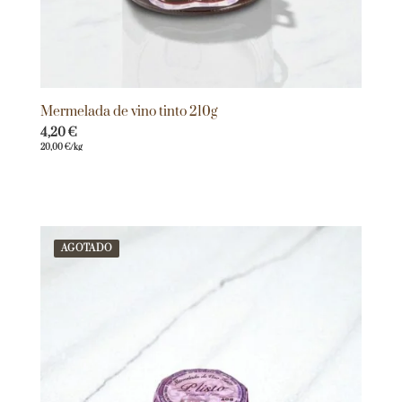
Mermelada de vino tinto 210g
4,20
€
20,00
€
/kg
AGOTADO