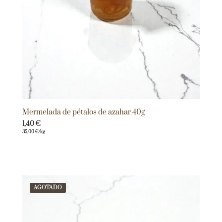
Mermelada de pétalos de azahar 40g
1,40
€
35,00
€
/kg
AGOTADO