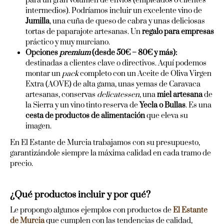
para un gran volumen de envíos (empleados o clientes
intermedios). Podríamos incluir un excelente vino de
Jumilla
, una cuña de queso de cabra y unas deliciosas
tortas de paparajote artesanas. Un
regalo para empresas
práctico y muy murciano.
Opciones
premium
(desde 50€ – 80€ y más):
destinadas a clientes clave o directivos. Aquí podemos
montar un
pack
completo con un Aceite de Oliva Virgen
Extra (AOVE) de alta gama, unas yemas de Caravaca
artesanas, conservas
delicatessen
, una
miel artesana
de
la Sierra y un vino tinto reserva de
Yecla o Bullas
. Es una
cesta de productos de alimentación
que eleva su
imagen.
En El Estante de Murcia trabajamos con su presupuesto,
garantizándole siempre la máxima calidad en cada tramo de
precio.
¿Qué productos incluir y por qué?
Le propongo algunos ejemplos con productos de
El Estante
de Murcia
que cumplen con las tendencias de calidad,