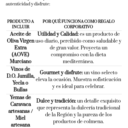
autenticidad y disfrute:
PRODUCTO A
POR QUÉ FUNCIONA COMO REGALO
INCLUIR
CORPORATIVO
Aceite de
Utilidad y Calidad:
es un producto de
Oliva Virgen
uso diario, percibido como saludable y
Extra
de gran valor. Proyecta un
(AOVE)
compromiso con la dieta
Murciano
mediterránea.
Vinos de
Gourmet y disfrute:
un vino selecto
D.O. Jumilla,
eleva la ocasión. Muestra sofisticación
Yecla o
y es ideal para celebrar.
Bullas
Yemas de
Dulce y tradición:
un detalle exquisito
Caravaca
que representa la dulcería tradicional
artesanas /
de la Región y la pureza de los
Miel
productos de colmena.
artesana