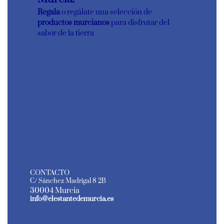
Regala
o regálate una selección de
productos murcianos
para disfrutar del
sabor de la tierra
CONTACTO
C/ Sánchez Madrigal 8 2B
30004 Murcia
info@elestantedemurcia.es