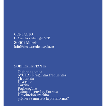
CONTACTO
C/ Sánchez Madrigal 8 2B
30004 Murcia
info@elestantedemurcia.es
SOBRE EL ESTANTE
Quienes somos
AYUDA - Preguntas frecuentes
Mi cuenta
Favoritos
Carrito
Pago seguro
Gastos de envío y Entrega
Devolución gratuita
¿Quieres unirte a la plataforma?