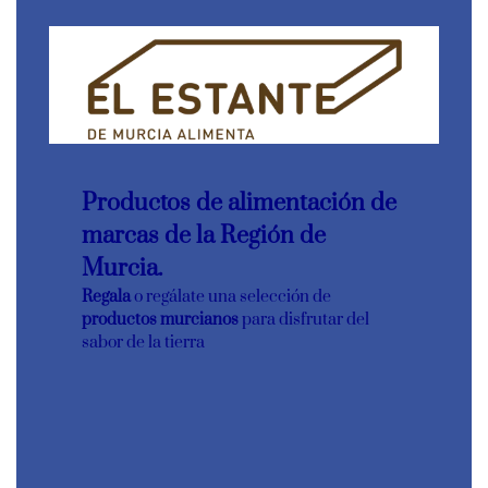
Productos de alimentación de
marcas de la Región de
Murcia.
Regala
o regálate una selección de
productos murcianos
para disfrutar del
sabor de la tierra