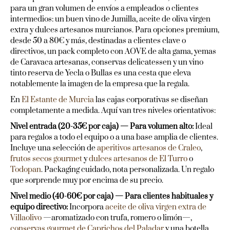
para un gran volumen de envíos a empleados o clientes
intermedios: un buen vino de Jumilla, aceite de oliva virgen
extra y dulces artesanos murcianos. Para opciones premium,
desde 50 a 80€ y más, destinadas a clientes clave o
directivos, un pack completo con AOVE de alta gama, yemas
de Caravaca artesanas, conservas delicatessen y un vino
tinto reserva de Yecla o Bullas es una cesta que eleva
notablemente la imagen de la empresa que la regala.
En
El Estante de Murcia
las cajas corporativas se diseñan
completamente a medida. Aquí van tres niveles orientativos:
Nivel entrada (20-35€ por caja) — Para volumen alto:
Ideal
para regalos a todo el equipo o a una base amplia de clientes.
Incluye una selección de
aperitivos artesanos de Craleo
,
frutos secos gourmet
y
dulces artesanos de El Turro
o
Todopan
. Packaging cuidado, nota personalizada. Un regalo
que sorprende muy por encima de su precio.
Nivel medio (40-60€ por caja) — Para clientes habituales y
equipo directivo:
Incorpora
aceite de oliva virgen extra de
Villaolivo
—aromatizado con trufa, romero o limón—,
conservas gourmet de Caprichos del Paladar
y una botella