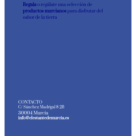
Regala
o regálate una selección de
productos murcianos
para disfrutar del
sabor de la tierra
CONTACTO
C/ Sánchez Madrigal 8 2B
30004 Murcia
info@elestantedemurcia.es