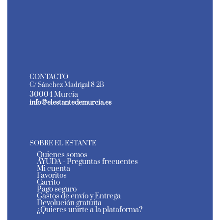
CONTACTO
C/ Sánchez Madrigal 8 2B
30004 Murcia
info@elestantedemurcia.es
SOBRE EL ESTANTE
Quienes somos
AYUDA - Preguntas frecuentes
Mi cuenta
Favoritos
Carrito
Pago seguro
Gastos de envío y Entrega
Devolución gratuita
¿Quieres unirte a la plataforma?