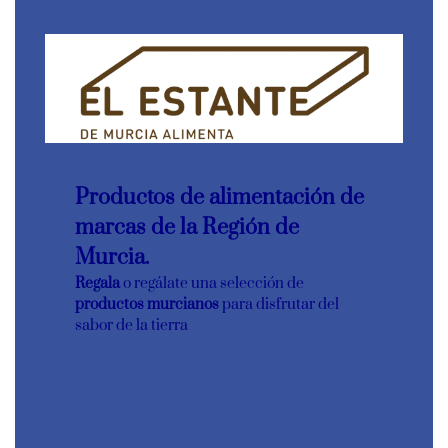
Productos de alimentación de
marcas de la Región de
Murcia.
Regala
o regálate una selección de
productos murcianos
para disfrutar del
sabor de la tierra